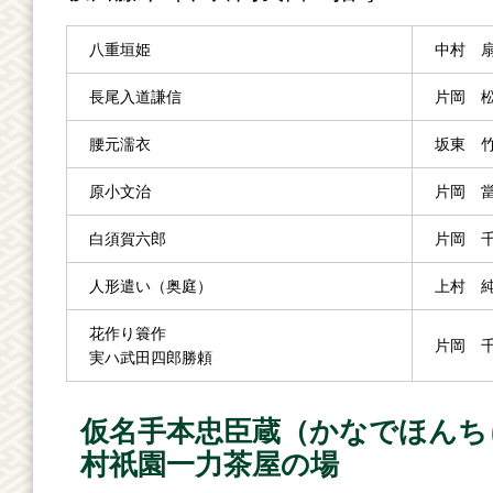
八重垣姫
中村 
長尾入道謙信
片岡 
腰元濡衣
坂東 
原小文治
片岡 
白須賀六郎
片岡 
人形遣い（奥庭）
上村 
花作り簑作
片岡 
実ハ武田四郎勝頼
仮名手本忠臣蔵（かなでほんち
村祇園一力茶屋の場