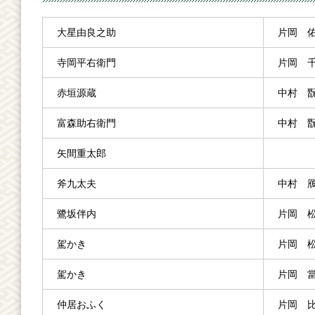
大星由良之助
片岡 
寺岡平右衛門
片岡 
赤垣源蔵
中村 
富森助右衛門
中村 
矢間重太郎
斧九太夫
中村 
鷺坂伴内
片岡 
駕かき
片岡 
駕かき
片岡 
仲居おふく
片岡 