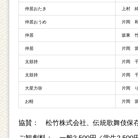
仲居おたき
上村 
仲居おうめ
片岡 
仲居
坂東 
仲居
片岡 
太鼓持
片岡 
太鼓持
片岡 
大星力弥
片岡 
お軽
片岡 
協賛： 松竹株式会社、伝統歌舞伎保
ご観劇料： 一般3,500円／学生2,500